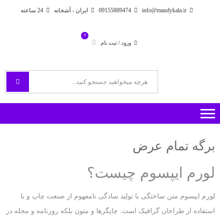
Ski
Ski
info@mandykala.ir
09155889474
ایران - آشخانه
24 ساعته
t
t
navigatio
conten
0
ورود / ثبت نام
فروشگاه اینترنتی مندی
راههای ارتباطی با ما
برگه تمام عرض
لورم ایپسوم چیست؟
لورم ایپسوم متن ساختگی با تولید سادگی نامفهوم از صنعت چاپ و با
استفاده از طراحان گرافیک است. چاپگرها و متون بلکه روزنامه و مجله در