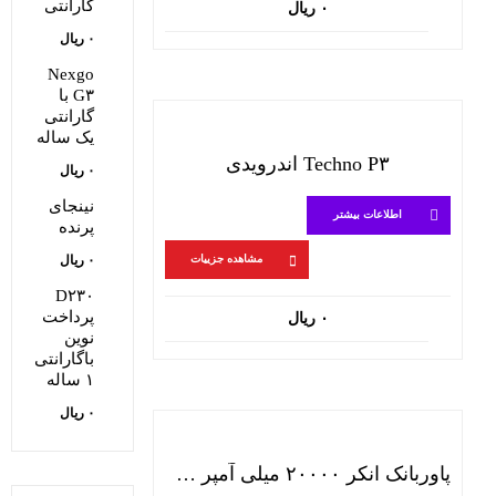
گارانتی
۰
ریال
۰
ریال
Nexgo
G۳ با
گارانتی
یک ساله
Techno P۳ اندرویدی
۰
ریال
نینجای
اطلاعات بیشتر
پرنده
۰
ریال
مشاهده جزییات
D۲۳۰
پرداخت
۰
ریال
نوین
باگارانتی
۱ ساله
۰
ریال
پاوربانک انکر ۲۰۰۰۰ میلی آمپر مدل A۱۳۶۳H۹۱ – قرمز