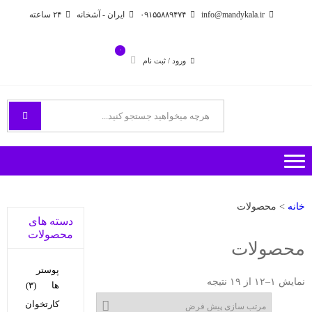
Ski
Ski
info@mandykala.ir
۰۹۱۵۵۸۸۹۴۷۴
ایران - آشخانه
۲۴ ساعته
t
t
navigatio
conten
۰
ورود / ثبت نام
فروشگاه اینترنتی مندی
راههای ارتباطی با ما
خانه
> محصولات
دسته های
محصولات
محصولات
پوستر
نمایش ۱–۱۲ از ۱۹ نتیجه
ها
(۳)
کارتخوان