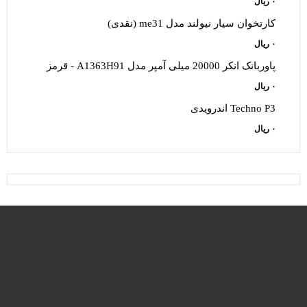
۰
ریال
کارتخوان سيار نيولند مدل me31 (نقدی)
۰
ریال
پاوربانک انکر 20000 میلی آمپر مدل A1363H91 - قرمز
۰
ریال
Techno P3 اندرویدی
۰
ریال