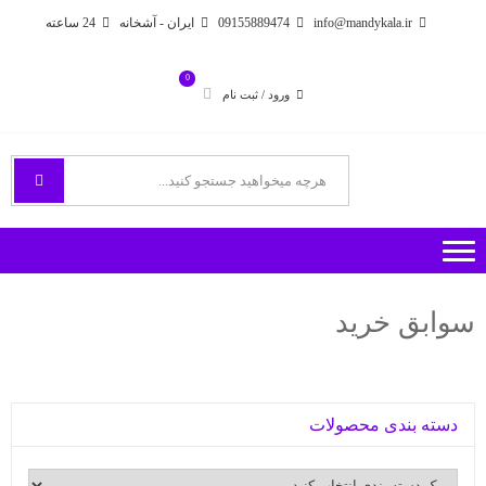
Ski
Ski
info@mandykala.ir
09155889474
ایران - آشخانه
24 ساعته
t
t
navigatio
conten
0
ورود / ثبت نام
فروشگاه اینترنتی مندی
راههای ارتباطی با ما
سوابق خرید
دسته بندی محصولات