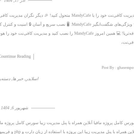
آذر 17, 1404
✨ ویژگی‌های شگفت‌انگیز MandyCafe: 🖥️ نصب سریع و آسا
فی‌نت،
Countinue Reading
Post By :
ghasempo
,
,
اسلایدر
خبر ها
دسته‌ب
شهریور 6, 1404
رس کامل پروژه مافیا آنلاین همراه با پنل مدیریت زیبا سورس کامل پروژه مافی
آنلاین همراه با 