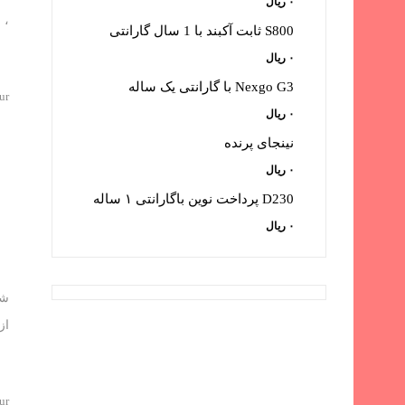
۰
ریال
، 
S800 ثابت آکبند با 1 سال گارانتی
۰
ریال
Nexgo G3 با گارانتی یک ساله
ur
۰
ریال
نینجای پرنده
۰
ریال
D230 پرداخت نوین باگارانتی ۱ ساله
۰
ریال
شر
از
ur