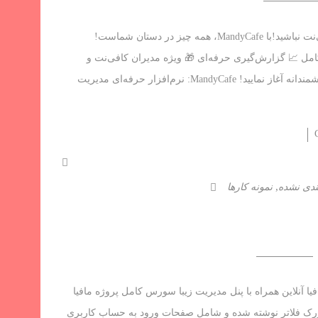
مدیریت کافی‌نت خود را با MandyCafe متحول کنید! 🎉 دیگر نگران مدیریت کافی‌نت نباشید!با MandyCafe، همه چیز در دستان شماست!
ن 🔒 امنیت و کنترل کامل 📈 گزارش‌گیری حرفه‌ای 🎁 ویژه مدیران کافی‌نت و
کافه‌تریا! 💻 همین امروز MandyCafe را نصب کنید و مدیریت کافی‌نت خود را هوشمندانه آغاز نمایید! MandyCafe: نرم‌افزار حرفه‌ای مدیریت
,
ندی نشده
نمونه کارها
ا آنلاین همراه با پنل مدیریت زیبا سورس کامل پروژه مافیا
پنل مدیریت زیبا این پروژه با استفاده از زبان دارت و php و فریمورک فلاتر نوشته شده و شامل صفحات ورود به حساب کاربری