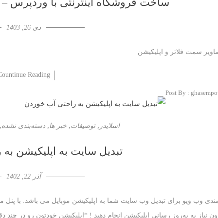
ساخت فروشگاه اینترنتی با وردپرس – 
دی 26, 1403
اویر سمت فلاتر و اپلیکیشن
Countinue Reading
Post By :
ghasempo
,
,
,
,
اسلایدر
توصیفات
خبر ها
دسته‌بندی نشده
تبدیل سایت به اپلیکیشن به
آذر 22, 1402
ندی وب ویو برای تبدیل وب سایت شما به اپلیکیشن موبایل می باشد. با پنل مد
ون نیاز به به‌روز رسانی اپلیکیشن انجام دهید ! *اپلیکیشن خودتون رو در چند د