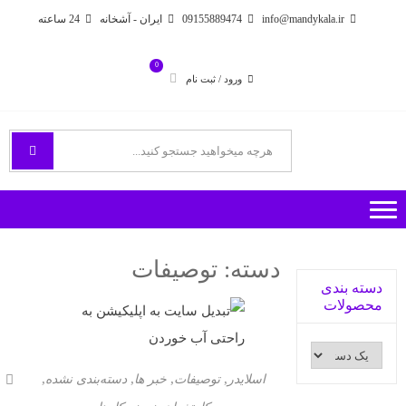
Ski
Ski
info@mandykala.ir
09155889474
ایران - آشخانه
24 ساعته
t
t
navigatio
conten
0
ورود / ثبت نام
فروشگاه اینترنتی مندی
راههای ارتباطی با ما
دسته:
توصیفات
دسته بندی
محصولات
,
,
,
,
اسلایدر
توصیفات
خبر ها
دسته‌بندی نشده