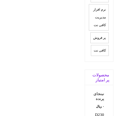
نرم افزار
مدیریت
کافی نت
پر فروش
کافی نت
محصولات
پر امتیاز
نینجای
پرنده
۰
ریال
D230