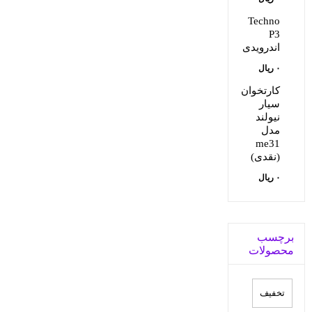
بود.
۷۵,۵۰۰,۰۰۰ ریال.
Techno
P3
اندرویدی
۰
ریال
کارتخوان
سيار
نيولند
مدل
me31
(نقدی)
۰
ریال
برچسب
محصولات
تخفيف