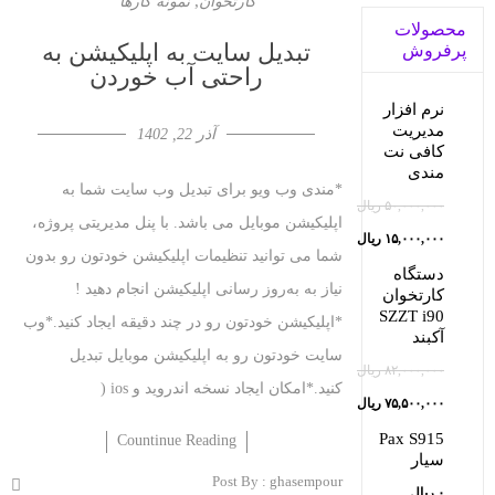
,
کارتخوان
نمونه کارها
محصولات
تبدیل سایت به اپلیکیشن به
پرفروش
راحتی آب خوردن
نرم افزار
مدیریت
آذر 22, 1402
کافی نت
مندی
*مندی وب ویو برای تبدیل وب سایت شما به
۵۰,۰۰۰,۰۰۰
ریال
اپلیکیشن موبایل می باشد. با پنل مدیریتی پروژه،
قیمت
۱۵,۰۰۰,۰۰۰
ریال
شما می توانید تنظیمات اپلیکیشن خودتون رو بدون
قیمت
اصلی:
دستگاه
نیاز به به‌روز رسانی اپلیکیشن انجام دهید !
کارتخوان
فعلی:
۵۰,۰۰۰,۰۰۰ ریال
SZZT i90
*اپلیکیشن خودتون رو در چند دقیقه ایجاد کنید.*وب
بود.
آکبند
۱۵,۰۰۰,۰۰۰ ریال.
سایت خودتون رو به اپلیکیشن موبایل تبدیل
۸۲,۰۰۰,۰۰۰
ریال
کنید.*امکان ایجاد نسخه اندروید و ios (
قیمت
۷۵,۵۰۰,۰۰۰
ریال
قیمت
اصلی:
Pax S915
Countinue Reading
سیار
فعلی:
۸۲,۰۰۰,۰۰۰ ریال
Post By :
ghasempour
۰
ریال