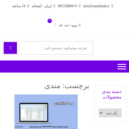
Ski
Ski
info@mandykala.ir
09155889474
ایران - آشخانه
24 ساعته
t
t
navigatio
conten
0
ورود / ثبت نام
فروشگاه اینترنتی مندی
راههای ارتباطی با ما
برچسب:
مندی
دسته بندی
محصولات