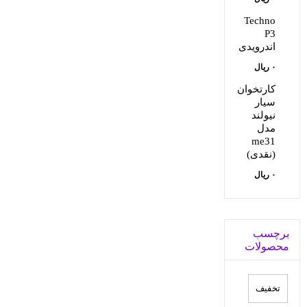
بود.
۷۵,۵۰۰,۰۰۰ ریال.
Techno
P3
اندرویدی
۰
ریال
کارتخوان
سيار
نيولند
مدل
me31
(نقدی)
۰
ریال
برچسب
محصولات
تخفيف