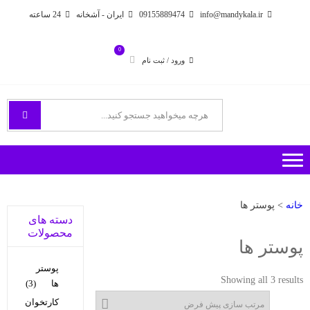
Ski
Ski
info@mandykala.ir
09155889474
ایران - آشخانه
24 ساعته
t
t
navigatio
conten
0
ورود / ثبت نام
فروشگاه اینترنتی مندی
راههای ارتباطی با ما
خانه
> پوستر ها
دسته های
محصولات
پوستر ها
پوستر
Showing all 3 results
ها
(3)
کارتخوان