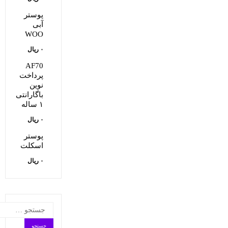
پوستر
آبی
WOO
۰
ریال
AF70
پرداخت
نوین
باگارانتی
۱ ساله
۰
ریال
پوستر
اسکلت
۰
ریال
جستجو
برای: