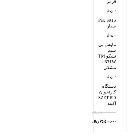
قرمز
۰
ریال
Pax S915
سیار
۰
ریال
ماوس بی
سیم
تسکو TM
631W -
مشکی
۰
ریال
دستگاه
کارتخوان
SZZT i90
آکبند
۸۲,۰۰۰,۰۰۰
ریال
قیمت
۷۵,۵۰۰,۰۰۰
ریال
قیمت
اصلی: