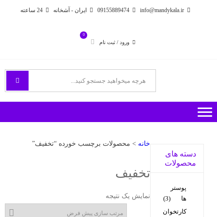
Ski
Ski
info@mandykala.ir
09155889474
ایران - آشخانه
24 ساعته
t
t
navigatio
conten
0
ورود / ثبت نام
فروشگاه اینترنتی مندی
راههای ارتباطی با ما
خانه
> محصولات برچسب خورده “تخفيف”
دسته های
محصولات
تخفيف
پوستر
نمایش یک نتیجه
ها
(3)
کارتخوان