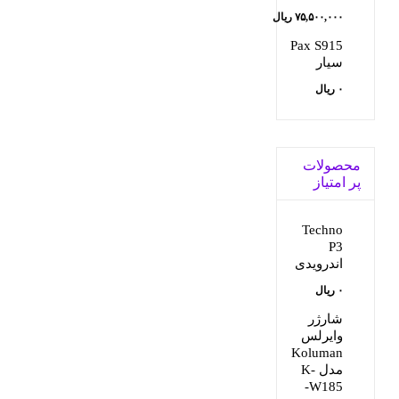
قیمت
۷۵,۵۰۰,۰۰۰
ریال
قیمت
اصلی:
Pax S915
سیار
فعلی:
۸۲,۰۰۰,۰۰۰ ریال
۰
ریال
بود.
۷۵,۵۰۰,۰۰۰ ریال.
محصولات
پر امتیاز
Techno
P3
اندرویدی
۰
ریال
شارژر
وایرلس
Koluman
مدل K-
W185-