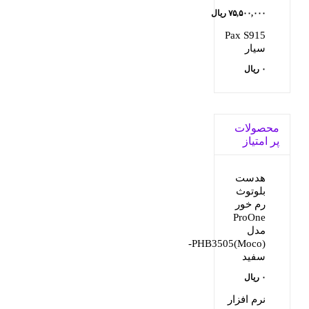
قیمت
۷۵,۵۰۰,۰۰۰
ریال
قیمت
اصلی:
Pax S915
سیار
فعلی:
۸۲,۰۰۰,۰۰۰ ریال
۰
ریال
بود.
۷۵,۵۰۰,۰۰۰ ریال.
محصولات
پر امتیاز
هدست
بلوتوث
رم خور
ProOne
مدل
(Moco)PHB3505-
سفید
۰
ریال
نرم افزار