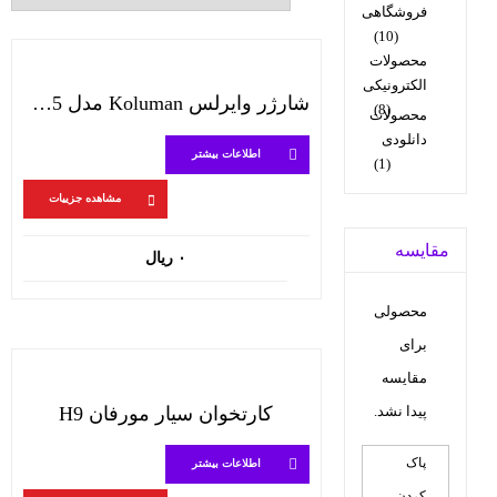
فروشگاهی
(10)
محصولات
الکترونیکی
شارژر وایرلس Koluman مدل K-W185-قرمز
(8)
محصولات
دانلودی
اطلاعات بیشتر
(1)
مشاهده جزییات
مقایسه
۰
ریال
محصولی
برای
مقایسه
پیدا نشد.
کارتخوان سیار مورفان H9
پاک
اطلاعات بیشتر
کردن