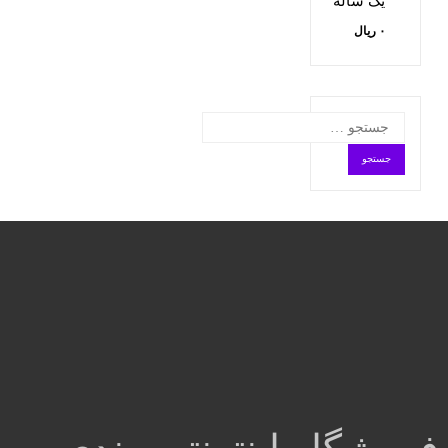
یک ساله
۰
ریال
جستجو
برای: