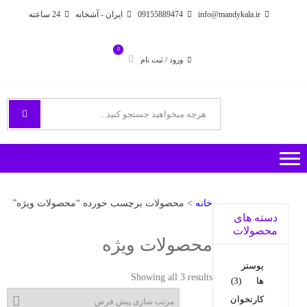
Ski
Ski
info@mandykala.ir
09155889474
ایران - آشخانه
24 ساعته
t
t
navigatio
conten
0
ورود / ثبت نام
فروشگاه اینترنتی مندی
راههای ارتباطی با ما
خانه
> محصولات برچسب خورده “محصولات ویژه”
دسته های
محصولات
محصولات ویژه
پوستر
Showing all 3 results
ها
(3)
کارتخوان