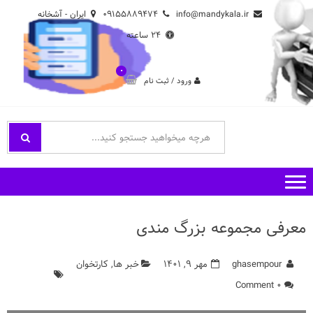
Ski
Ski
info@mandykala.ir
۰۹۱۵۵۸۸۹۴۷۴
ایران - آشخانه
t
t
۲۴ ساعته
navigatio
conten
۰
ورود / ثبت نام
فروشگاه اینترنتی مندی
راههای ارتباطی با ما
معرفی مجموعه بزرگ مندی
ghasempour
مهر ۹, ۱۴۰۱
خبر ها
,
کارتخوان
۰ Comment