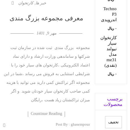
بود.
۷۵,۵۰۰,۰۰۰ ریال.
,
خبر ها
کارتخوان
Techno
P3
معرفی مجموعه بزرگ مندی
اندرویدی
۰
ریال
مهر 9, 1401
کارتخوان
سيار
مجموعه بزرگ مندی ثبت شده در سازمان ثبت
نيولند
مدل
شرکتها و ساماندهی وزارت ارشاد و دارای نماد
me31
(نقدی)
اعتماد الکترونیکی ،کارتخوان های سیار خود را با
شرایطی استثنایی به فروش می رساند ،شما در این
۰
ریال
مجموعه اگر تراکنش کمی دارید می توانید با هزینه
کمی صاحب کارتخوان سیار خودتان شوید. و اگر
برچسب
میزان تراکنشتان زیاد هست ،رایگان
محصولات
Countinue Reading
تخفيف
Post By :
ghasempour