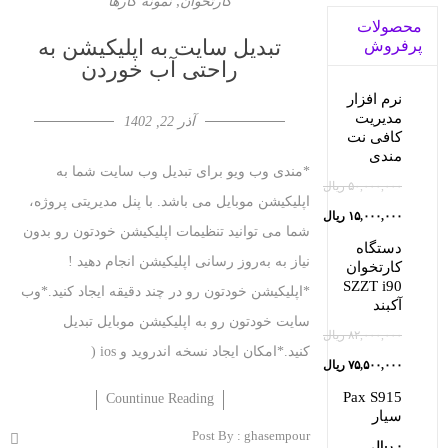
,
کارتخوان
نمونه کارها
محصولات
تبدیل سایت به اپلیکیشن به
پرفروش
راحتی آب خوردن
نرم افزار
مدیریت
آذر 22, 1402
کافی نت
مندی
*مندی وب ویو برای تبدیل وب سایت شما به
۵۰,۰۰۰,۰۰۰
ریال
اپلیکیشن موبایل می باشد. با پنل مدیریتی پروژه،
قیمت
۱۵,۰۰۰,۰۰۰
ریال
شما می توانید تنظیمات اپلیکیشن خودتون رو بدون
قیمت
اصلی:
دستگاه
نیاز به به‌روز رسانی اپلیکیشن انجام دهید !
کارتخوان
فعلی:
۵۰,۰۰۰,۰۰۰ ریال
SZZT i90
*اپلیکیشن خودتون رو در چند دقیقه ایجاد کنید.*وب
بود.
آکبند
۱۵,۰۰۰,۰۰۰ ریال.
سایت خودتون رو به اپلیکیشن موبایل تبدیل
۸۲,۰۰۰,۰۰۰
ریال
کنید.*امکان ایجاد نسخه اندروید و ios (
قیمت
۷۵,۵۰۰,۰۰۰
ریال
قیمت
اصلی:
Pax S915
Countinue Reading
سیار
فعلی:
۸۲,۰۰۰,۰۰۰ ریال
Post By :
ghasempour
۰
ریال