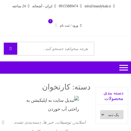
Ski
Ski
info@mandykala.ir
09155889474
ایران - آشخانه
24 ساعته
t
t
navigatio
conten
0
ورود / ثبت نام
فروشگاه اینترنتی مندی
راههای ارتباطی با ما
دسته:
کارتخوان
دسته بندی
محصولات
,
,
,
,
اسلایدر
توصیفات
خبر ها
دسته‌بندی نشده