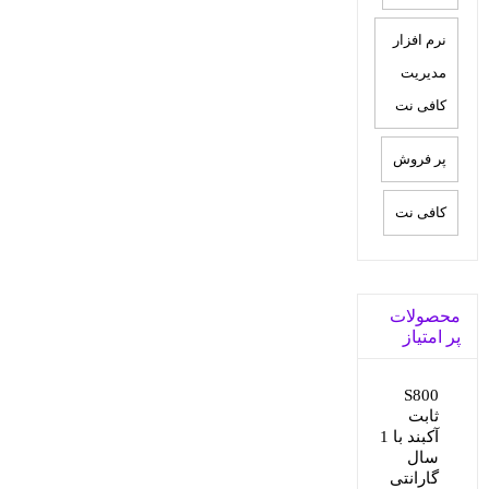
نرم افزار
مدیریت
کافی نت
پر فروش
کافی نت
محصولات
پر امتیاز
S800
ثابت
آکبند با 1
سال
گارانتی