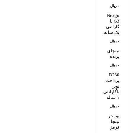
۰
ریال
Nexgo
G3 با
گارانتی
یک ساله
۰
ریال
نینجای
پرنده
۰
ریال
D230
پرداخت
نوین
باگارانتی
۱ ساله
۰
ریال
پوستر
نینجا
قرمز