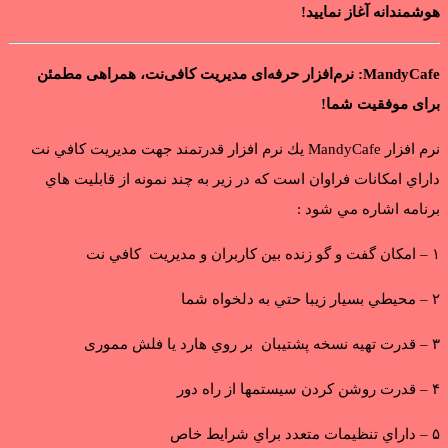
هوشمندانه آغاز نمایید!
MandyCafe: نرم‌افزار حرفه‌ای مدیریت کافی‌نت، همراهی مطمئن
برای موفقیت شما!
نرم افزار MandyCafe يك نرم افزار قدرتمند جهت مديريت كافي نت
داراي امكانات فراوان است كه در زير به چند نمونه از قابليت هاي
برنامه اشاره مي شود :
۱ – امکان گفت و گو زنده بين کاربران و مدیریت کافي نت
۲ – محيطي بسيار زيبا حتي به دلخواه شما
۳ – قدرت تهيه نسخه پشتيبان بر روي هارد یا فلش مموری
۴ – قدرت روشن كردن سيستمها از راه دور
۵ – داراي تنظيمات متعدد براي شرايط خاص