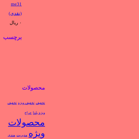
me31
(نقدی)
۰
ریال
برچسب
محصولات
تخفيف
تخفیف ویژه
تخفیف
ویژه یلدا
حراج
محصولات
ویژه
مدیریت
مندی