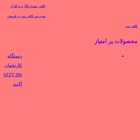
کافی
مندی کالا
نرم افزار
مدیریت کافی نت
پر فروش
کافی نت
محصولات پر امتیاز
دستگاه
کارتخوان
SZZT i90
آکبند