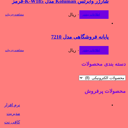
شارژر وایرلس Koluman مدل K-W185-قرمز
۰
ریال
اطلاعات بیشتر
مشاهده جزییات
پایانه فروشگاهی مدل 7210
۰
ریال
اطلاعات بیشتر
مشاهده جزییات
دسته بندی محصولات
محصولات پرفروش
نرم افزار
مدیریت
کافی نت