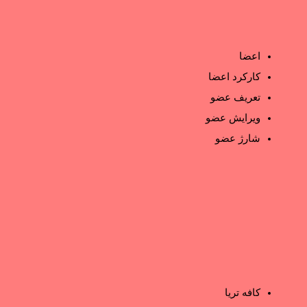
اعضا
کارکرد اعضا
تعریف عضو
ویرایش عضو
شارژ عضو
کافه تریا