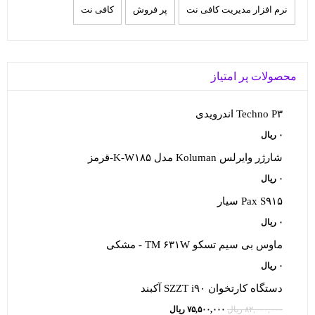
نرم افزار مدیریت کافی نت
پر فروش
کافی نت
محصولات پر امتیاز
Techno P۳ اندرویدی
۰
ریال
شارژر وایرلس Koluman مدل K-W۱۸۵-قرمز
۰
ریال
Pax S۹۱۵ سیار
۰
ریال
ماوس بی سیم تسکو TM ۶۳۱W - مشکی
۰
ریال
دستگاه کارتخوان SZZT i۹۰ آکبند
قیمت
قیمت
۸۲,۰۰۰,۰۰۰
ریال
۷۵,۵۰۰,۰۰۰
ریال