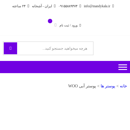
Ski
Ski
info@mandykala.ir
۰۹۱۵۵۸۸۹۴۷۴
ایران - آشخانه
۲۴ ساعته
t
t
navigatio
conten
۰
ورود / ثبت نام
فروشگاه اینترنتی مندی
راههای ارتباطی با ما
خانه
>
پوستر ها
> پوستر آبی WOO