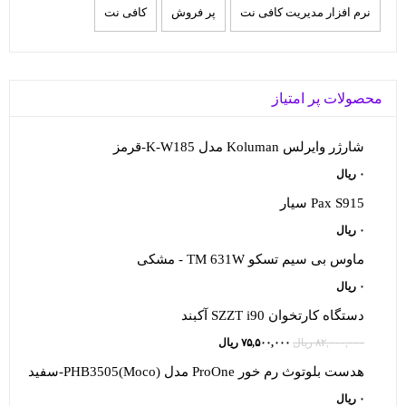
نرم افزار مدیریت کافی نت
پر فروش
کافی نت
محصولات پر امتیاز
شارژر وایرلس Koluman مدل K-W185-قرمز
۰
ریال
Pax S915 سیار
۰
ریال
ماوس بی سیم تسکو TM 631W - مشکی
۰
ریال
دستگاه کارتخوان SZZT i90 آکبند
قیمت
قیمت
۸۲,۰۰۰,۰۰۰
ریال
۷۵,۵۰۰,۰۰۰
ریال
اصلی:
فعلی:
هدست بلوتوث رم خور ProOne مدل (Moco)PHB3505-سفید
۸۲,۰۰۰,۰۰۰ ریال
۷۵,۵۰۰,۰۰۰ ریال.
۰
ریال