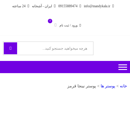
Ski
Ski
info@mandykala.ir
09155889474
ایران - آشخانه
24 ساعته
t
t
navigatio
conten
0
ورود / ثبت نام
فروشگاه اینترنتی مندی
راههای ارتباطی با ما
خانه
>
پوستر ها
> پوستر نینجا قرمز