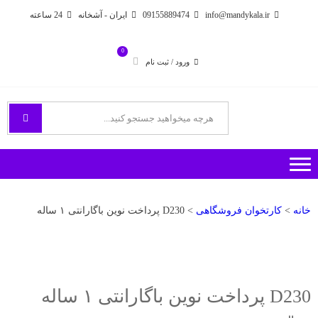
Ski
Ski
info@mandykala.ir
09155889474
ایران - آشخانه
24 ساعته
t
t
navigatio
conten
0
ورود / ثبت نام
فروشگاه اینترنتی مندی
راههای ارتباطی با ما
خانه
>
کارتخوان فروشگاهی
> D230 پرداخت نوین باگارانتی ۱ ساله
D230 پرداخت نوین باگارانتی ۱ ساله