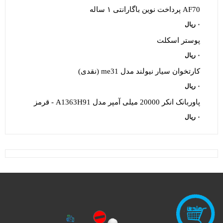
AF70 پرداخت نوین باگارانتی ۱ ساله
۰
ریال
پوستر اسکلت
۰
ریال
کارتخوان سيار نيولند مدل me31 (نقدی)
۰
ریال
پاوربانک انکر 20000 میلی آمپر مدل A1363H91 - قرمز
۰
ریال