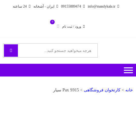
Ski
Ski
info@mandykala.ir
09155889474
ایران - آشخانه
24 ساعته
t
t
navigatio
conten
0
ورود / ثبت نام
فروشگاه اینترنتی مندی
راههای ارتباطی با ما
خانه
>
کارتخوان فروشگاهی
> Pax S915 سیار